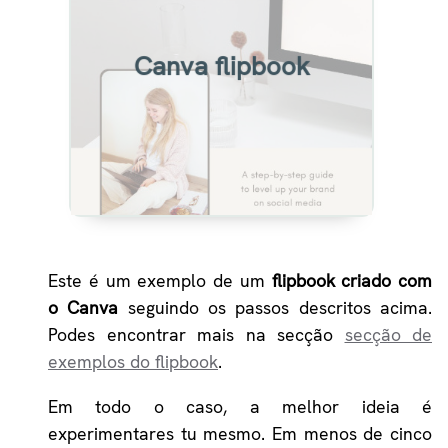
Example of flipbook created
from a Canva design with
Heyzine
Canva flipbook
View
Este é um exemplo de um
flipbook criado com
o Canva
seguindo os passos descritos acima.
Podes encontrar mais na secção
secção de
exemplos do flipbook
.
Em todo o caso, a melhor ideia é
experimentares tu mesmo. Em menos de cinco