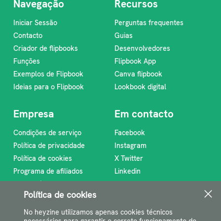
Navegação
Recursos
Iniciar Sessão
Perguntas frequentes
Contacto
Guias
Criador de flipbooks
Desenvolvedores
Funções
Flipbook App
Exemplos de Flipbook
Canva flipbook
Ideias para o Flipbook
Lookbook digital
Empresa
Em contacto
Condições de serviço
Facebook
Política de privacidade
Instagram
Política de cookies
X Twitter
Programa de afiliados
Linkedin
Sobre nós
RSS Feed
Política de cookies
support@heyzine.com
No heyzine utilizamos apenas cookies técnicos
necessários para garantir o correto funcionamento do