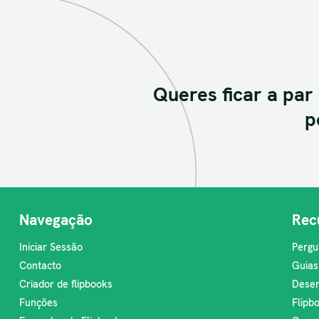
Queres ficar a par
p
Navegação
Rec
Iniciar Sessão
Pergu
Contacto
Guias
Criador de flipbooks
Desen
Funções
Flipb