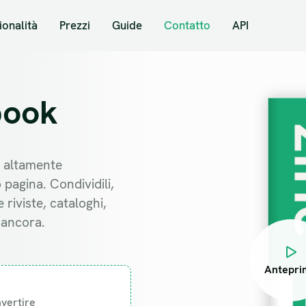
ionalità
Prezzi
Guide
Contatto
API
book
e altamente
o pagina. Condividili,
 riviste, cataloghi,
 ancora.
Antepri
nvertire