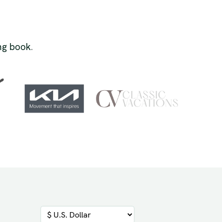
ing book
.