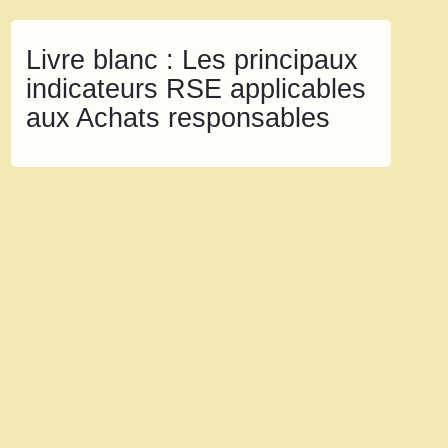
Livre blanc : Les principaux
indicateurs RSE applicables
aux Achats responsables