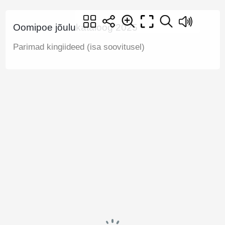
Oomipoe jõulukataloog 2025
Parimad kingiideed (isa soovitusel)