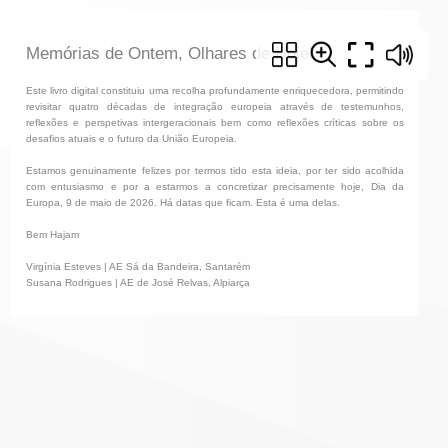
Memórias de Ontem, Olhares de Hoje!
Este livro digital constituiu uma recolha profundamente enriquecedora, permitindo
revisitar quatro décadas de integração europeia através de testemunhos,
reflexões e perspetivas intergeracionais bem como reflexões críticas sobre os
desafios atuais e o futuro da União Europeia.
Estamos genuinamente felizes por termos tido esta ideia, por ter sido acolhida
com entusiasmo e por a estarmos a concretizar precisamente hoje, Dia da
Europa, 9 de maio de 2026. Há datas que ficam. Esta é uma delas.
Bem Hajam
Virgínia Esteves | AE Sá da Bandeira, Santarém
Susana Rodrigues | AE de José Relvas, Alpiarça