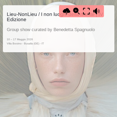
Lieu-NonLieu / I non luoghi della mente | IV
Edizione
Group show curated by Benedetta Spagnuolo
10 – 17 Maggio 2026
Villa Borzino - Busalla (GE) - IT