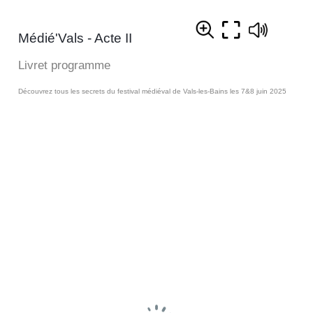
Médié'Vals - Acte II
Livret programme
Découvrez tous les secrets du festival médiéval de Vals-les-Bains les 7&8 juin 2025