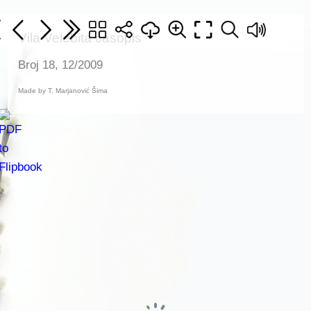
Vila Velebita časopis
Broj 18, 12/2009
Made by T. Marjanović Šima