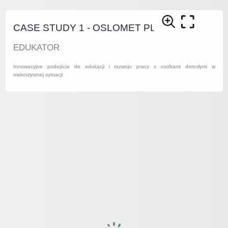
CASE STUDY 1 - OSLOMET PL
EDUKATOR
Innowacyjne podejścia do edukacji i rozwoju pracy z osobami dorosłymi w
niekorzystnej sytuacji