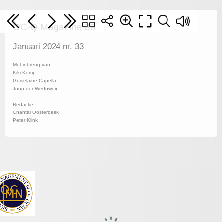
OC-Q Magazine 33
Januari 2024 nr. 33
Met inbreng van:
Kiki Kemp
Guiselaine Capella
Joop der Weduwen
Redactie:
Chantal Oosterbeek
Peter Klink