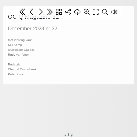
OC-Q Magazine 32
December 2023 nr 32
Met inbreng van:
Kiki Kemp
Guiselaine Capella
Rudy van Veen
Redactie:
Chantal Oosterbeek
Peter Klink