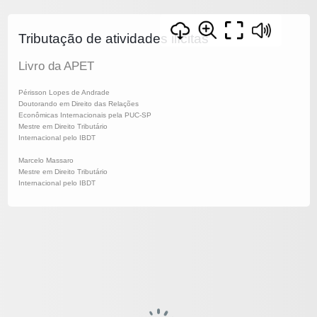
Tributação de atividades ilícitas
Livro da APET
Périsson Lopes de Andrade
Doutorando em Direito das Relações
Econômicas Internacionais pela PUC-SP
Mestre em Direito Tributário
Internacional pelo IBDT
Marcelo Massaro
Mestre em Direito Tributário
Internacional pelo IBDT