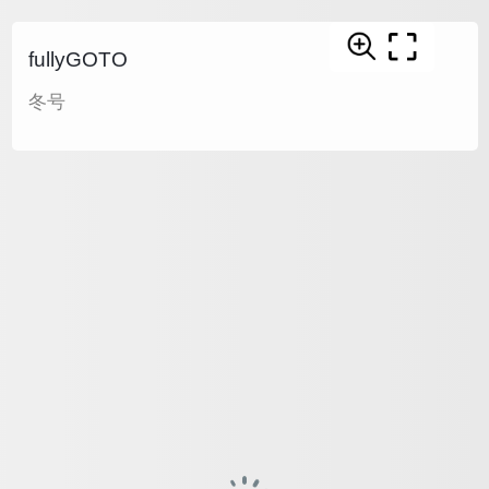
fullyGOTO
冬号