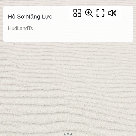
Hồ Sơ Năng Lực
HudLandTs