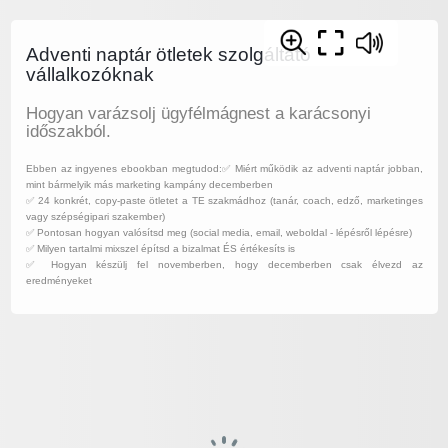
Adventi naptár ötletek szolgáltató
vállalkozóknak
Hogyan varázsolj ügyfélmágnest a karácsonyi
időszakból.
Ebben az ingyenes ebookban megtudod:✅ Miért működik az adventi naptár jobban,
mint bármelyik más marketing kampány decemberben
✅ 24 konkrét, copy-paste ötletet a TE szakmádhoz (tanár, coach, edző, marketinges
vagy szépségipari szakember)
✅ Pontosan hogyan valósítsd meg (social media, email, weboldal - lépésről lépésre)
✅ Milyen tartalmi mixszel építsd a bizalmat ÉS értékesíts is
✅ Hogyan készülj fel novemberben, hogy decemberben csak élvezd az
eredményeket