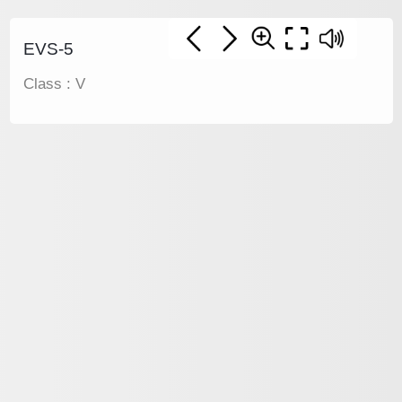
EVS-5
Class : V