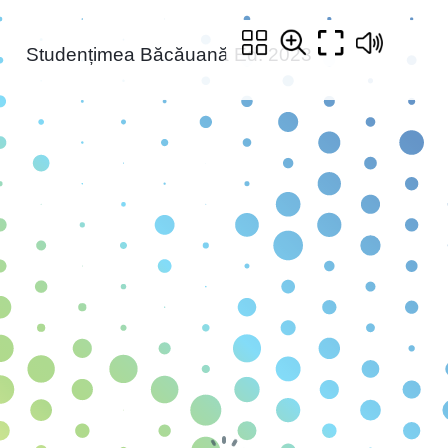
Studențimea Băcăuană Ed. 2023