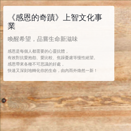
《感恩的奇蹟》上智文化事
業
喚醒希望，品嘗生命新滋味
感恩是每個人都需要的心靈抗體，
有效對抗愛抱怨、愛比較、焦躁憂慮等慢性絕望。
感恩帶來各種不可思議的好處，
快速又深刻地轉化你的生命，由內而外煥然一新！