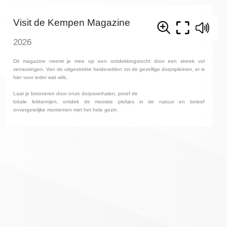
Visit de Kempen Magazine
2026
Dit magazine neemt je mee op een ontdekkingstocht door een streek vol
verrassingen. Van de uitgestrekte heidevelden tot de gezellige dorpspleinen, er is
hier voor ieder wat wils.
Laat je betoveren door onze dorpsverhalen, proef de
lokale lekkernijen, ontdek de mooiste plekjes in de natuur en beleef
onvergetelijke momenten met het hele gezin.