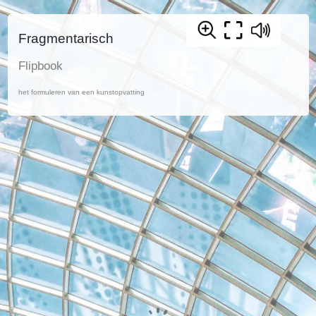
Fragmentarisch
Flipbook
het formuleren van een kunstopvatting