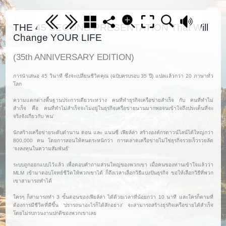
THE 45 SECOND PRESENTATION That Will
Change YOUR LIFE
(35th ANNIVERSARY EDITION)
การนำเสนอ 45 วินาที ซึ่งจะเปลี่ยนชีวิตคุณ (ฉบับครบรอบ 35 ปี) แปลแล้วกว่า 20 ภาษาทั่ว
โลก
ความแตกต่างพื้นฐานประการเดียวระหว่าง คนที่ทำธุรกิจเครือข่ายสำเร็จ กับ คนที่ทำไม่
สำเร็จ คือ คนที่ทำไม่สำเร็จจะไม่อยู่ในธุรกิจเครือข่ายนานมากพอจนเข้าใจถึงประเด็นที่จะ
จริงจังเกี่ยวกับ ‘คน’
นักสร้างเครือข่ายระดับตำนาน ดอน และ แนนซี่ เฟียล์ล่า สร้างองค์กรดาวน์ไลน์ได้ใหญ่กว่า
800,000 คน โดยการสอนให้คนตระหนักว่า การตลาดเครือข่ายไม่ใช่ธุรกิจรวยเร็วรวยลัด
‘จงลงทุนในความสัมพันธ์’
ระบบถูกออกแบบไว้แล้ว เพื่อตอบคำถามส่วนใหญ่ของพวกเขา เมื่อคนของท่านเข้าใจแล้วว่า
MLM เข้ามาตอบโจทย์ชีวิตให้พวกเขาได้ ก็ถึงเวลาเลือกวิธีแบ่งปันธุรกิจ ขอให้เลือกวิธีที่พวก
เขาสามารถทำได้
ใครๆ ก็สามารถทำ 3 ขั้นตอนของเฟียล์ล่า ได้ด้วยเวลาที่น้อยกว่า 10 นาที และใครก็ตามที่
ต้องการมีชีวิตที่ดีขึ้น ‘ปรารถนาอะไรก็ได้สักอย่าง’ จะสามารถสร้างธุรกิจเครือข่ายได้สำเร็จ
โดยไม่รบกวนงานปกติของพวกเขาเลย