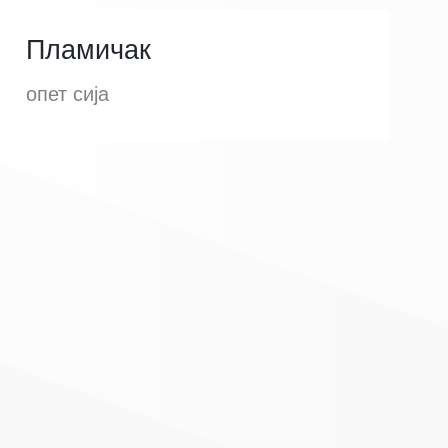
Пламичак
опет сија