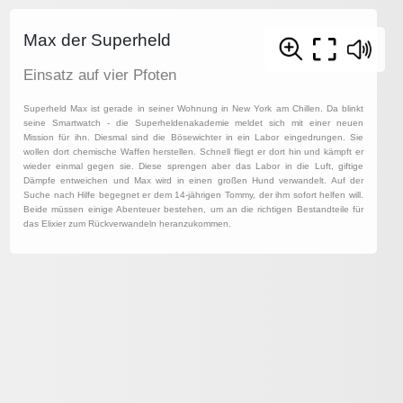
Max der Superheld
Einsatz auf vier Pfoten
Superheld Max ist gerade in seiner Wohnung in New York am Chillen. Da blinkt
seine Smartwatch - die Superheldenakademie meldet sich mit einer neuen
Mission für ihn. Diesmal sind die Bösewichter in ein Labor eingedrungen. Sie
wollen dort chemische Waffen herstellen. Schnell fliegt er dort hin und kämpft er
wieder einmal gegen sie. Diese sprengen aber das Labor in die Luft, giftige
Dämpfe entweichen und Max wird in einen großen Hund verwandelt. Auf der
Suche nach Hilfe begegnet er dem 14-jährigen Tommy, der ihm sofort helfen will.
Beide müssen einige Abenteuer bestehen, um an die richtigen Bestandteile für
das Elixier zum Rückverwandeln heranzukommen.