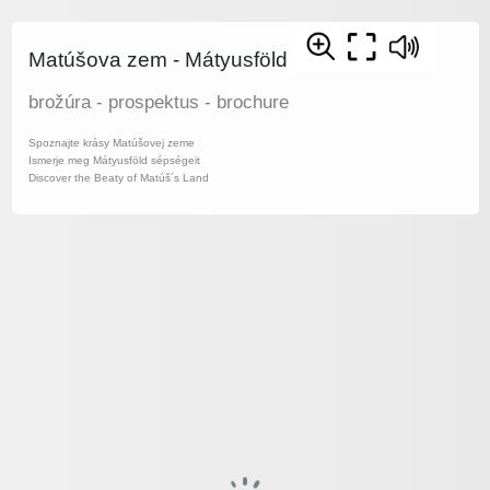
Matúšova zem - Mátyusföld
brožúra - prospektus - brochure
Spoznajte krásy Matúšovej zeme
Ismerje meg Mátyusföld sépségeit
Discover the Beaty of Matúš´s Land