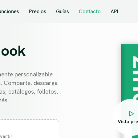
unciones
Precios
Guías
Contacto
API
book
amente personalizable
a. Comparte, descarga
s, catálogos, folletos,
más.
Vista pre
vertir