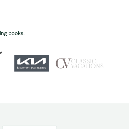
ping books
.