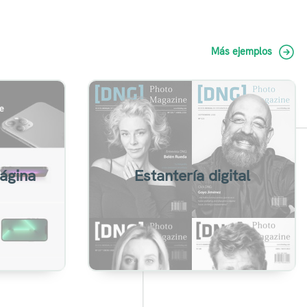
Más ejemplos
n efecto
Agrupa flipbooks en una página
e zoom.
personalizada para compartir
página
Estantería digital
Ver